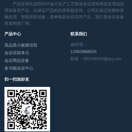
产品采用先进的SMT贴片生产工艺制造会议音响系统及周边处
理设备等产品，以保证产品的品质和稳定性。公司目前已经拥有音
频处理、智能混音设备，多种电容会议话筒产品，我们是会议设备
研发制造厂商。
产品中心
联系我们
崔经理：
高品质小振膜话筒
13903868929
会议话筒单元
邮箱：383190530@qq.com
会议周边设备
多功能会议中心
扫一扫加好友