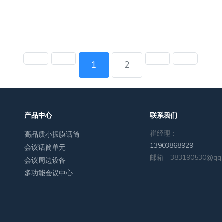
1
2
产品中心
联系我们
崔经理：
高品质小振膜话筒
13903868929
会议话筒单元
邮箱：383190530@qq
会议周边设备
多功能会议中心