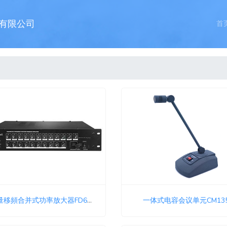
有限公司
首
参量移頻合并式功率放大器FD690B
一体式电容会议单元CM13